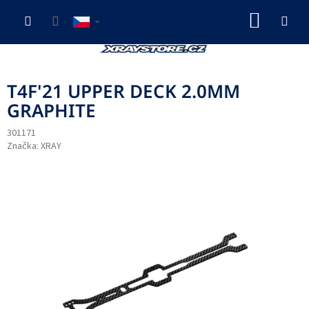
Přejít
NÁKUP
na
obsah
KOŠÍK
T4F'21 UPPER DECK 2.0MM
GRAPHITE
301171
Značka:
XRAY