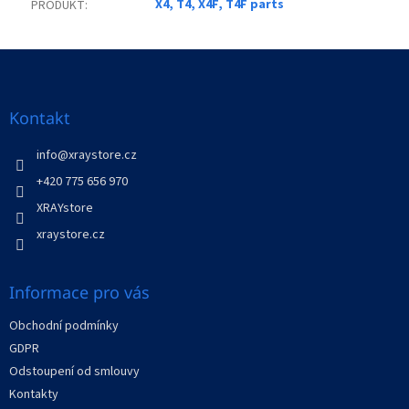
X4, T4, X4F, T4F parts
PRODUKT
:
Z
á
p
a
Kontakt
t
í
info
@
xraystore.cz
+420 775 656 970
XRAYstore
xraystore.cz
Informace pro vás
Obchodní podmínky
GDPR
Odstoupení od smlouvy
Kontakty