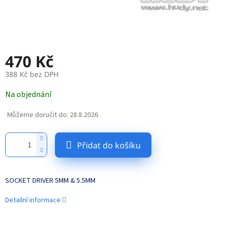
470 Kč
388 Kč bez DPH
Měrná
Na objednání
cena:
Můžeme doručit do:
28.8.2026
Přidat do košíku
SOCKET DRIVER 5MM & 5.5MM
Detailní informace