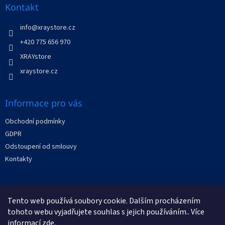
a
Kontakt
t
í
info
@
xraystore.cz
+420 775 656 970
XRAYstore
xraystore.cz
Informace pro vás
Obchodní podmínky
GDPR
Odstoupení od smlouvy
Kontakty
Facebook
Tento web používá soubory cookie. Dalším procházením
tohoto webu vyjadřujete souhlas s jejich používáním.. Více
informací
zde
.