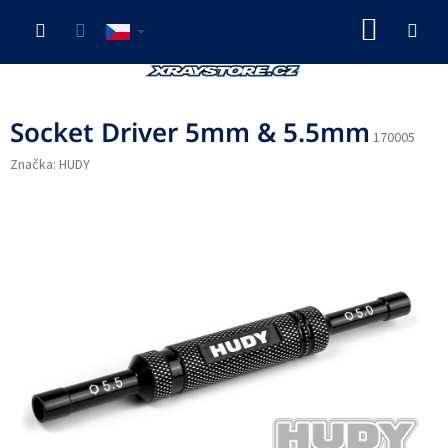
Přejít
NÁKUP
na
obsah
KOŠÍK
Socket Driver 5mm & 5.5mm
170005
Značka:
HUDY