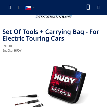
Přejít
NÁKUP
na
obsah
KOŠÍK
Set Of Tools + Carrying Bag - For
Electric Touring Cars
190001
Značka:
HUDY