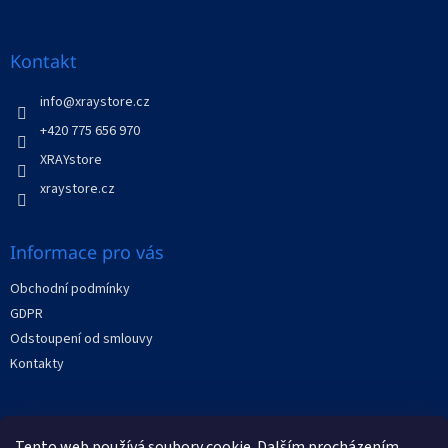
á
p
a
Kontakt
t
í
info
@
xraystore.cz
+420 775 656 970
XRAYstore
xraystore.cz
Informace pro vás
Obchodní podmínky
GDPR
Odstoupení od smlouvy
Kontakty
Facebook
Tento web používá soubory cookie. Dalším procházením