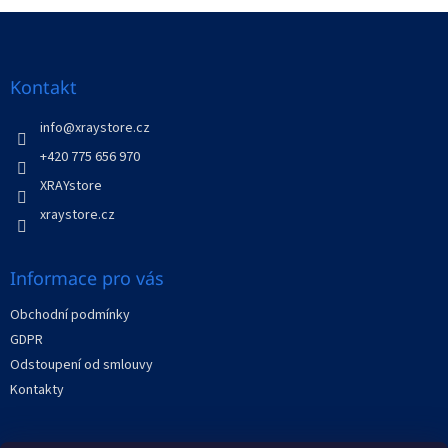
Z
á
p
a
Kontakt
t
í
info
@
xraystore.cz
+420 775 656 970
XRAYstore
xraystore.cz
Informace pro vás
Obchodní podmínky
GDPR
Odstoupení od smlouvy
Kontakty