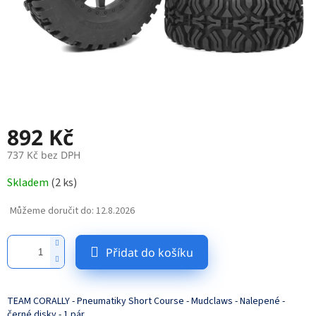
892 Kč
737 Kč bez DPH
Měrná
Skladem
(
2 ks
)
cena:
Můžeme doručit do:
12.8.2026
Přidat do košíku
TEAM CORALLY - Pneumatiky Short Course - Mudclaws - Nalepené -
černé disky - 1 pár