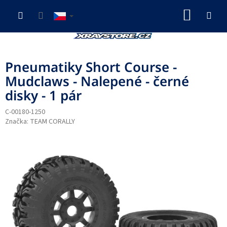
Přejít
NÁKUP
na
obsah
KOŠÍK
Pneumatiky Short Course -
Mudclaws - Nalepené - černé
disky - 1 pár
C-00180-1250
Značka:
TEAM CORALLY