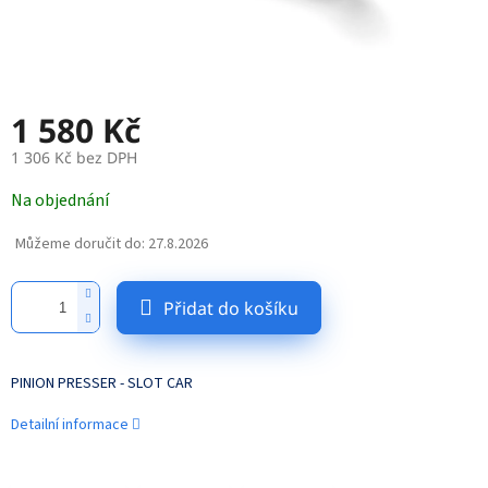
1 580 Kč
1 306 Kč bez DPH
Měrná
Na objednání
cena:
Můžeme doručit do:
27.8.2026
Přidat do košíku
PINION PRESSER - SLOT CAR
Detailní informace