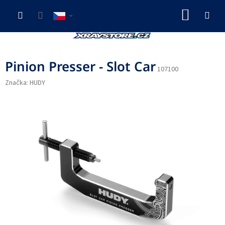
Přejít
NÁKUP
na
obsah
KOŠÍK
Pinion Presser - Slot Car
107100
Značka:
HUDY