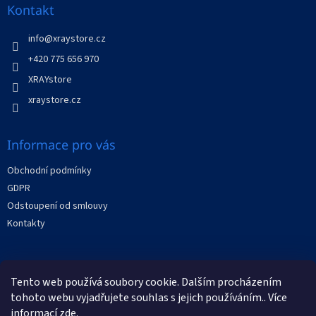
a
Kontakt
t
í
info
@
xraystore.cz
+420 775 656 970
XRAYstore
xraystore.cz
Informace pro vás
Obchodní podmínky
GDPR
Odstoupení od smlouvy
Kontakty
Facebook
Tento web používá soubory cookie. Dalším procházením
tohoto webu vyjadřujete souhlas s jejich používáním.. Více
informací
zde
.