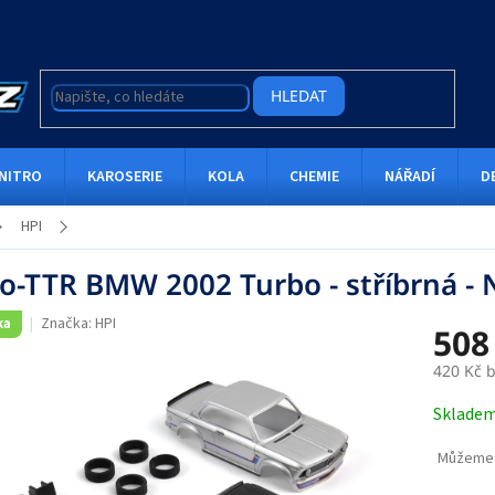
HLEDAT
NITRO
KAROSERIE
KOLA
CHEMIE
NÁŘADÍ
D
HPI
o-TTR BMW 2002 Turbo - stříbrná - 
Značka:
HPI
ka
508
420 Kč 
Měrná
Sklade
cena:
Můžeme 