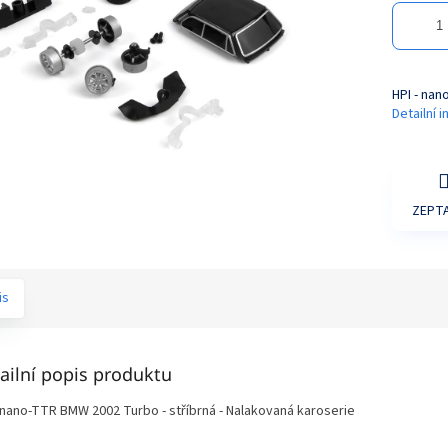
HPI - nan
Detailní 
ZEPTA
is
ailní popis produktu
- nano-TTR BMW 2002 Turbo - stříbrná - Nalakovaná karoserie