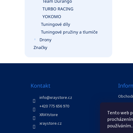
Team Durango
TURBO RACING
YOKOMO
Tuningové díly
Tuningové pružiny a tlumiče
Drony
Značky
Z
á
p
a
Kontakt
Infor
t
Obchodn
í
info
@
xraystore.cz
GDPR
+420 775 656 970
Odstoup
Tento web po
XRAYstore
Kontakt
procházením 
xraystore.cz
používáním..