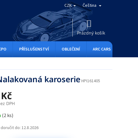
CZK
Čeština
NÁKUPNÍ
KOŠÍK
Prázdný košík
EPO
PŘÍSLUŠENSTVÍ
OBLEČENÍ
ARC CARS
RC ONE
Nalakovaná karoserie
HPI161405
 Kč
bez DPH
m
(
2 ks
)
doručit do:
12.8.2026