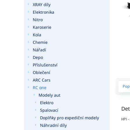
a
XRAY díly
n
Elektronika
e
Nitro
l
Karoserie
Kola
Chemie
Nářadí
Depo
Příslušenství
Oblečení
ARC Cars
Pop
RC one
Modely aut
Elektro
Det
Spalovací
Doplňky pro expediční modely
HPI 
Náhradní díly