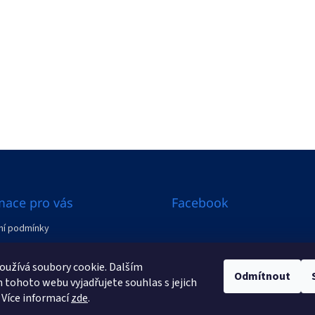
mace pro vás
Facebook
í podmínky
ení od smlouvy
užívá soubory cookie. Dalším
Odmítnout
y
tohoto webu vyjadřujete souhlas s jejich
 Více informací
zde
.