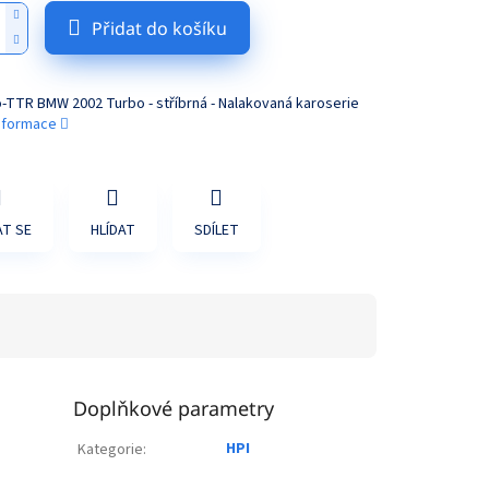
Přidat do košíku
o-TTR BMW 2002 Turbo - stříbrná - Nalakovaná karoserie
informace
T SE
HLÍDAT
SDÍLET
Doplňkové parametry
HPI
Kategorie
: