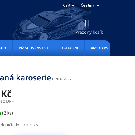
CZK
Čeština
NÁKUPNÍ
KOŠÍK
Prázdný košík
EPO
PŘÍSLUŠENSTVÍ
OBLEČENÍ
ARC CARS
RC ONE
aná karoserie
HPI161406
 Kč
bez DPH
m
(
2 ks
)
doručit do:
13.8.2026