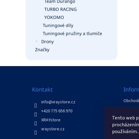
Team Durango
TURBO RACING
YOKOMO
Tuningové díly
Tuningové pružiny a tlumiče
Drony
Značky
Z
á
p
a
Kontakt
Infor
t
Obchodn
í
info
@
xraystore.cz
GDPR
+420 775 656 970
Odstoup
Tento web po
XRAYstore
Kontakt
procházením 
xraystore.cz
používáním..