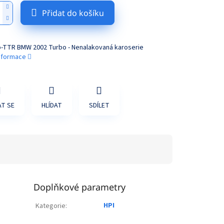
Přidat do košíku
no-TTR BMW 2002 Turbo - Nenalakovaná karoserie
informace
T SE
HLÍDAT
SDÍLET
Doplňkové parametry
HPI
Kategorie
: