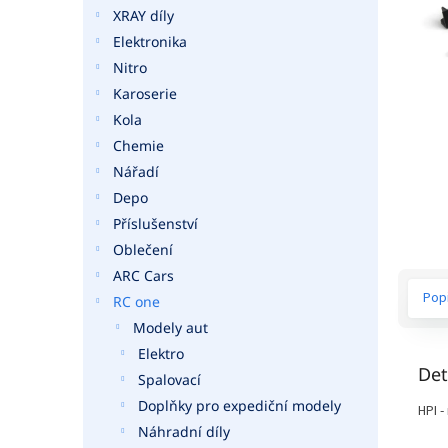
a
XRAY díly
n
Elektronika
e
Nitro
l
Karoserie
Kola
Chemie
Nářadí
Depo
Příslušenství
Oblečení
ARC Cars
Pop
RC one
Modely aut
Elektro
Det
Spalovací
Doplňky pro expediční modely
HPI 
Náhradní díly