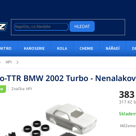
HLEDAT
NITRO
KAROSERIE
KOLA
CHEMIE
NÁŘADÍ
D
HPI
o-TTR BMW 2002 Turbo - Nenalakov
Značka:
HPI
ka
383
317 Kč 
Měrná
Sklade
cena:
Můžeme 