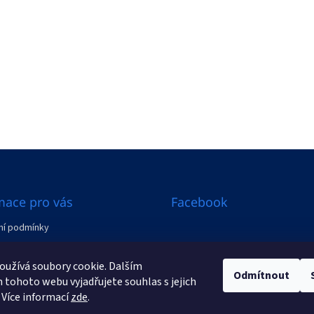
mace pro vás
Facebook
í podmínky
ení od smlouvy
užívá soubory cookie. Dalším
Odmítnout
y
tohoto webu vyjadřujete souhlas s jejich
 Více informací
zde
.