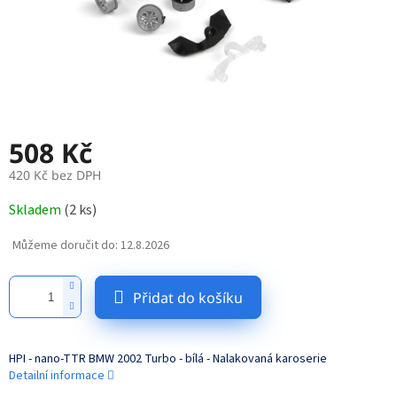
508 Kč
420 Kč bez DPH
Měrná
Skladem
(
2 ks
)
cena:
Můžeme doručit do:
12.8.2026
Přidat do košíku
HPI - nano-TTR BMW 2002 Turbo - bílá - Nalakovaná karoserie
Detailní informace