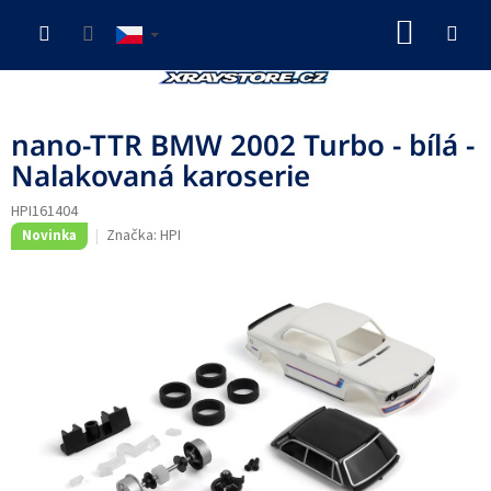
Přejít
NÁKUP
na
obsah
KOŠÍK
nano-TTR BMW 2002 Turbo - bílá -
Nalakovaná karoserie
HPI161404
Značka:
HPI
Novinka