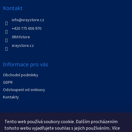
p
a
Kontakt
t
í
info
@
xraystore.cz
+420 775 656 970
XRAYstore
xraystore.cz
Informace pro vás
Obchodní podmínky
GDPR
Odstoupení od smlouvy
Kontakty
Facebook
Tento web používá soubory cookie. Dalším procházením
tohoto webu vyjadřujete souhlas s jejich používáním.. Více