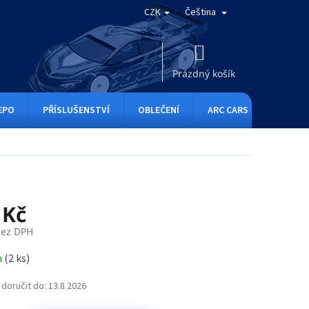
CZK
Čeština
NÁKUPNÍ
KOŠÍK
Prázdný košík
EPO
PŘÍSLUŠENSTVÍ
OBLEČENÍ
ARC CARS
RC ONE
 Kč
bez DPH
m
(
2 ks
)
doručit do:
13.8.2026