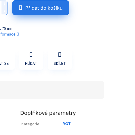
Přidat do košíku
nk 75 mm
informace
T SE
HLÍDAT
SDÍLET
Doplňkové parametry
RGT
Kategorie
: