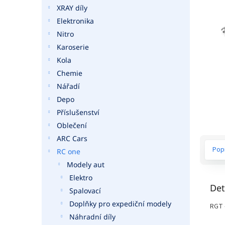
a
XRAY díly
n
Elektronika
e
Nitro
l
Karoserie
Kola
Chemie
Nářadí
Depo
Příslušenství
Oblečení
ARC Cars
Pop
RC one
Modely aut
Elektro
Det
Spalovací
Doplňky pro expediční modely
RGT 
Náhradní díly