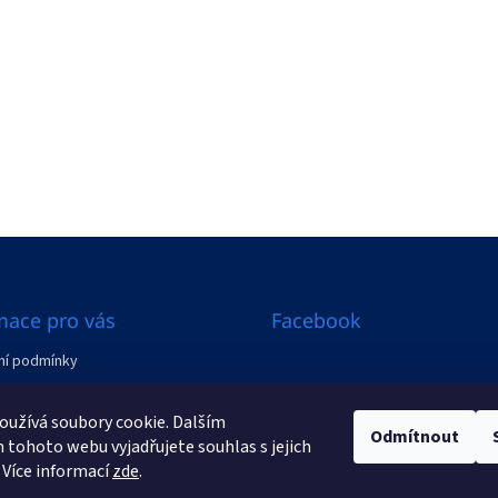
mace pro vás
Facebook
í podmínky
ení od smlouvy
užívá soubory cookie. Dalším
Odmítnout
y
tohoto webu vyjadřujete souhlas s jejich
 Více informací
zde
.