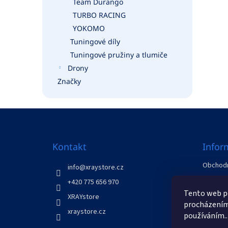
Team Durango
TURBO RACING
YOKOMO
Tuningové díly
Tuningové pružiny a tlumiče
Drony
Značky
Z
á
p
a
Kontakt
Infor
t
Obchodn
í
info
@
xraystore.cz
GDPR
+420 775 656 970
Odstoup
Tento web po
XRAYstore
Kontakt
procházením 
xraystore.cz
používáním..