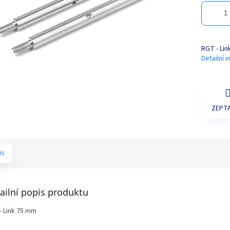
RGT - Li
Detailní 
ZEPTA
is
ailní popis produktu
- Link 75 mm