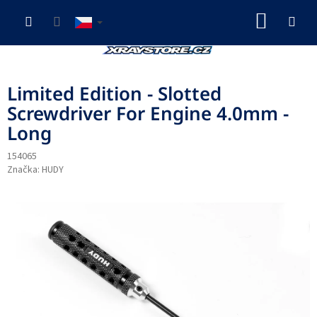
Přejít
NÁKUP
na
obsah
KOŠÍK
Limited Edition - Slotted
Screwdriver For Engine 4.0mm -
Long
154065
Značka:
HUDY