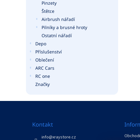
Pinzety
Štětce
Airbrush nářadí
Pilníky a brusné hroty
Ostatní nářadí
Depo
Příslušenství
Oblečení
ARC Cars
RC one
Značky
Z
á
p
a
Kontakt
Infor
t
Obchodn
í
info
@
xraystore.cz