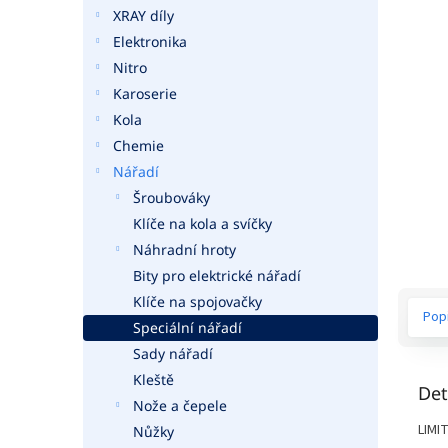
a
XRAY díly
n
Elektronika
e
Nitro
l
Karoserie
Kola
Chemie
Nářadí
Šroubováky
Klíče na kola a svíčky
Náhradní hroty
Bity pro elektrické nářadí
Klíče na spojovačky
Pop
Speciální nářadí
Sady nářadí
Kleště
Det
Nože a čepele
LIMI
Nůžky