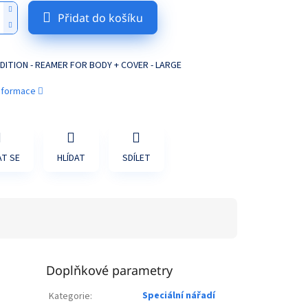
Přidat do košíku
EDITION - REAMER FOR BODY + COVER - LARGE
informace
T SE
HLÍDAT
SDÍLET
Doplňkové parametry
Speciální nářadí
Kategorie
: