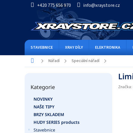
Přejít
+420 775 656 970
info@xraystore.cz
na
obsah
STAVEBNICE
XRAY DÍLY
ELEKTRONIKA
Domů
Nářadí
Speciální nářadí
P
Lim
o
Přeskočit
s
Kategorie
kategorie
Značka:
t
r
NOVINKY
a
NAŠE TIPY
n
n
BRZY SKLADEM
í
HUDY SERIES products
p
Stavebnice