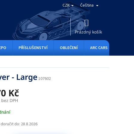
CZK
Čeština
NÁKUPNÍ
KOŠÍK
Prázdný košík
EPO
PŘÍSLUŠENSTVÍ
OBLEČENÍ
ARC CARS
RC ONE
er - Large
107602
70 Kč
č bez DPH
dnání
doručit do:
28.8.2026