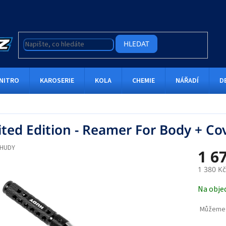
HLEDAT
NITRO
KAROSERIE
KOLA
CHEMIE
NÁŘADÍ
D
ited Edition - Reamer For Body + Cov
HUDY
1 6
1 380 K
Měrná
Na obje
cena:
Můžeme 