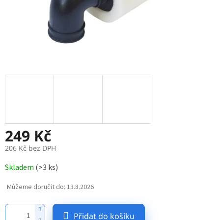
249 Kč
206 Kč bez DPH
Měrná
Skladem
(
>3 ks
)
cena:
Můžeme doručit do:
13.8.2026
Přidat do košíku