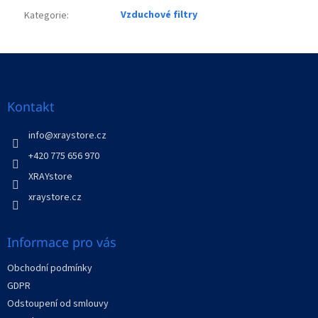
Vzduchové filtry
Kategorie
:
Z
á
p
a
Kontakt
t
í
info
@
xraystore.cz
+420 775 656 970
XRAYstore
xraystore.cz
Informace pro vás
Obchodní podmínky
GDPR
Odstoupení od smlouvy