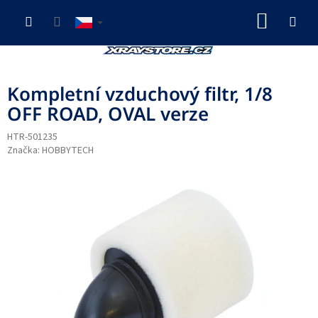
Přejít
NÁKUP
na
obsah
KOŠÍK
Kompletní vzduchový filtr, 1/8
OFF ROAD, OVAL verze
HTR-501235
Značka:
HOBBYTECH