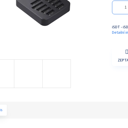
iSDT - iS
Detailní 
ZEPTA
is