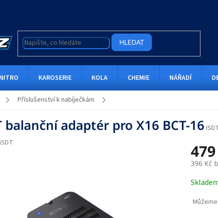
HLEDAT
NITRO
KAROSERIE
KOLA
CHEMIE
NÁŘADÍ
D
Příslušenství k nabíječkám
T balanční adaptér pro X16 BCT-16
ISD
iSDT
479
396 Kč 
Měrná
Sklade
cena:
Můžeme 