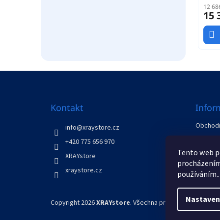
12 68
15 
Z
á
p
a
Kontakt
Infor
t
Obchodn
í
info
@
xraystore.cz
GDPR
+420 775 656 970
Odstoup
Tento web po
XRAYstore
Kontakt
procházením 
xraystore.cz
používáním..
Nastaven
Copyright 2026
XRAYstore
. Všechna práva vyhrazena.