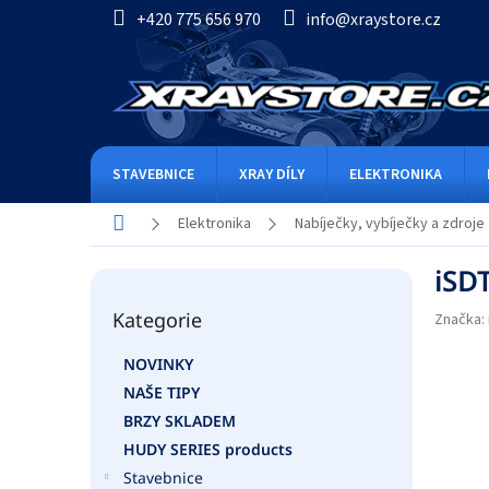
Přejít
+420 775 656 970
info@xraystore.cz
na
obsah
STAVEBNICE
XRAY DÍLY
ELEKTRONIKA
Domů
Elektronika
Nabíječky, vybíječky a zdroje
P
iSD
o
Přeskočit
s
Kategorie
kategorie
Značka:
t
r
NOVINKY
a
NAŠE TIPY
n
n
BRZY SKLADEM
í
HUDY SERIES products
p
Stavebnice