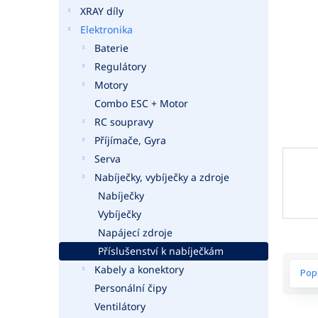
a
XRAY díly
n
Elektronika
e
Baterie
l
Regulátory
Motory
Combo ESC + Motor
RC soupravy
Příjímače, Gyra
Serva
Nabíječky, vybíječky a zdroje
Nabíječky
Vybíječky
Napájecí zdroje
Příslušenství k nabíječkám
Kabely a konektory
Pop
Personální čipy
Ventilátory