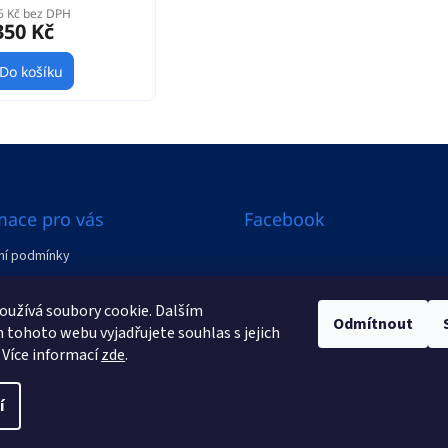
6 Kč bez DPH
350 Kč
Do košíku
mace pro vás
Facebook
í podmínky
ení od smlouvy
užívá soubory cookie. Dalším
Odmítnout
y
tohoto webu vyjadřujete souhlas s jejich
 Více informací
zde
.
í