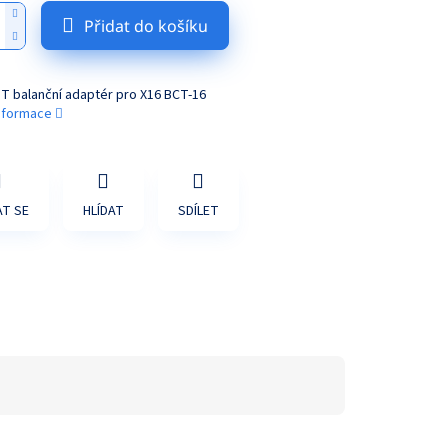
Přidat do košíku
DT balanční adaptér pro X16 BCT-16
informace
T SE
HLÍDAT
SDÍLET