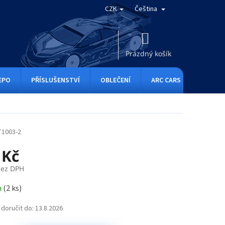
CZK
Čeština
NÁKUPNÍ
KOŠÍK
Prázdný košík
EPO
PŘÍSLUŠENSTVÍ
OBLEČENÍ
ARC CARS
RC ONE
T1003-2
 Kč
bez DPH
m
(
2 ks
)
doručit do:
13.8.2026