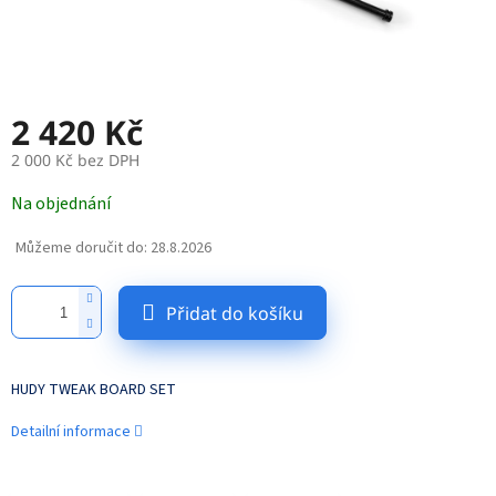
2 420 Kč
2 000 Kč bez DPH
Měrná
Na objednání
cena:
Můžeme doručit do:
28.8.2026
Přidat do košíku
HUDY TWEAK BOARD SET
Detailní informace