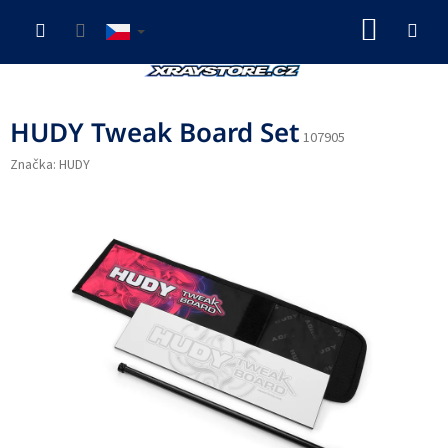
Přejít
NÁKUP
na
obsah
KOŠÍK
HUDY Tweak Board Set
107905
Značka:
HUDY