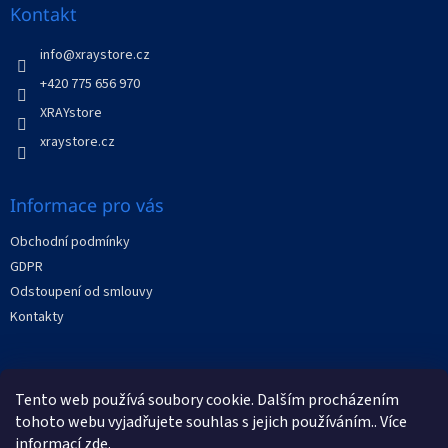
a
Kontakt
t
í
info
@
xraystore.cz
+420 775 656 970
XRAYstore
xraystore.cz
Informace pro vás
Obchodní podmínky
GDPR
Odstoupení od smlouvy
Kontakty
Facebook
Tento web používá soubory cookie. Dalším procházením
tohoto webu vyjadřujete souhlas s jejich používáním.. Více
informací
zde
.