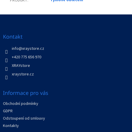
Týmové oblečení
PRODUKT
:
Z
á
p
a
Kontakt
t
í
info
@
xraystore.cz
+420 775 656 970
XRAYstore
xraystore.cz
Informace pro vás
Obchodní podmínky
GDPR
Odstoupení od smlouvy
Kontakty