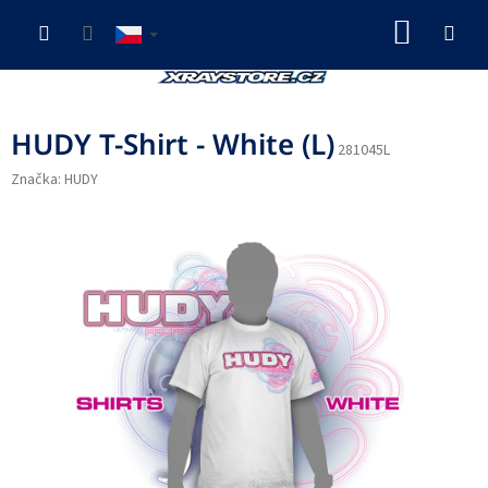
Přejít
NÁKUP
na
obsah
KOŠÍK
HUDY T-Shirt - White (L)
281045L
Značka:
HUDY