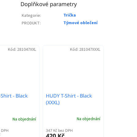
Doplňkové parametry
Trička
Kategorie
:
Týmové oblečení
PRODUKT
:
Kód:
281047XXL
Kód:
281047XXXL
HUDY T-Shirt - Black
hirt - Black
(XXXL)
Na objednání
Na objednání
347 Kč bez DPH
z DPH
420 Kč
č