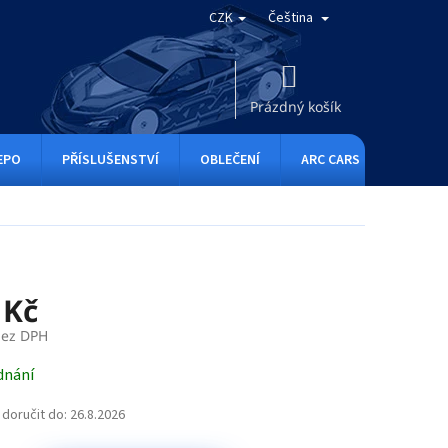
CZK
Čeština
NÁKUPNÍ
KOŠÍK
Prázdný košík
EPO
PŘÍSLUŠENSTVÍ
OBLEČENÍ
ARC CARS
RC ONE
 Kč
bez DPH
dnání
doručit do:
26.8.2026