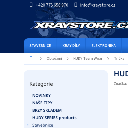
Přejít
+420 775 656 970
info@xraystore.cz
na
obsah
STAVEBNICE
XRAY DÍLY
ELEKTRONIKA
Domů
Oblečení
HUDY Team Wear
Trička
P
HUDY
o
Přeskočit
s
Kategorie
kategorie
Značka:
t
r
NOVINKY
a
NAŠE TIPY
n
n
BRZY SKLADEM
í
HUDY SERIES products
p
Stavebnice