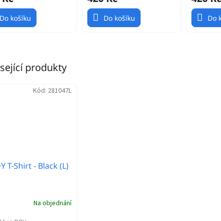
Do košíku
Do košíku
Do 
sející produkty
Kód:
281047L
 T-Shirt - Black (L)
Na objednání