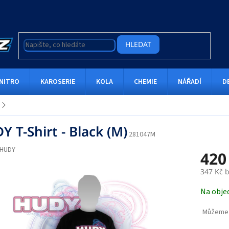
HLEDAT
NITRO
KAROSERIE
KOLA
CHEMIE
NÁŘADÍ
D
 T-Shirt - Black (M)
281047M
HUDY
420
347 Kč 
Měrná
Na obje
cena:
Můžeme 