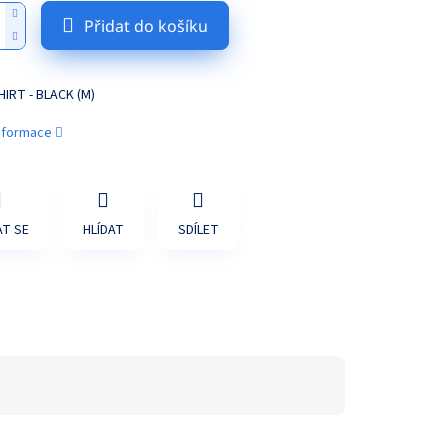
Přidat do košíku
HIRT - BLACK (M)
informace
T SE
HLÍDAT
SDÍLET