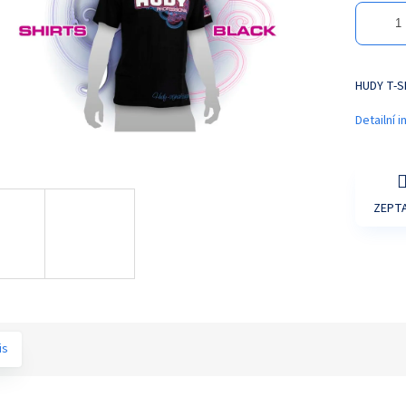
HUDY T-S
Detailní 
ZEPTA
is