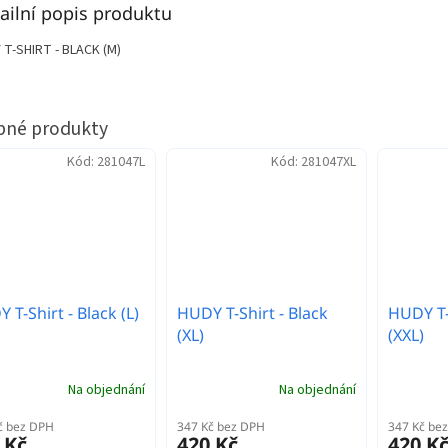
ailní popis produktu
 T-SHIRT - BLACK (M)
Kód:
281047L
Kód:
281047XL
 T-Shirt - Black (L)
HUDY T-Shirt - Black
HUDY T-S
(XL)
(XXL)
Na objednání
Na objednání
č bez DPH
347 Kč bez DPH
347 Kč be
 Kč
420 Kč
420 K