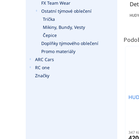
FX Team Wear
Det
Ostatní týmové oblečení
HUDY
Trička
Mikiny, Bundy, Vesty
Čepice
Doplňky týmového oblečení
Promo materiály
ARC Cars
RC one
Značky
HUDY
347 K
420