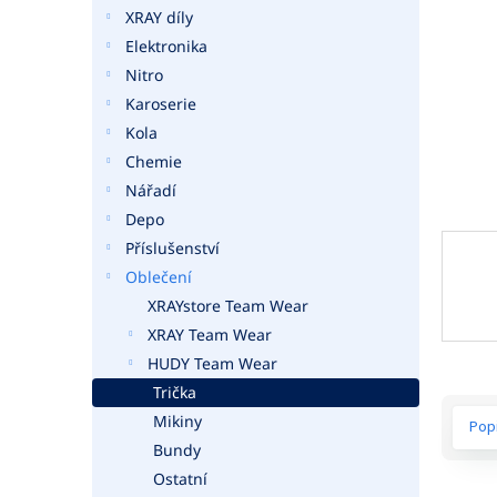
a
XRAY díly
n
Elektronika
e
Nitro
l
Karoserie
Kola
Chemie
Nářadí
Depo
Příslušenství
Oblečení
XRAYstore Team Wear
XRAY Team Wear
HUDY Team Wear
Trička
Mikiny
Pop
Bundy
Ostatní