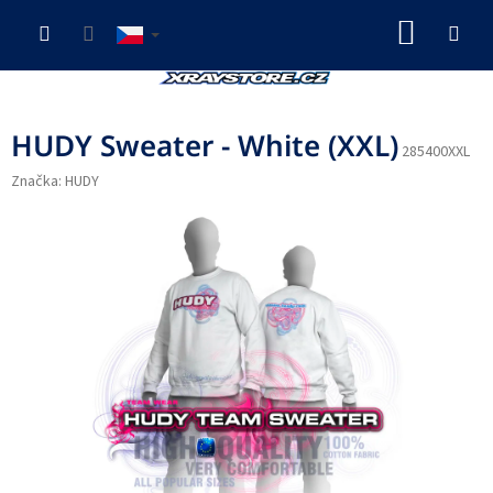
Přejít
NÁKUP
na
obsah
KOŠÍK
HUDY Sweater - White (XXL)
285400XXL
Značka:
HUDY