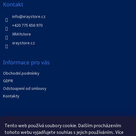
a
Kontakt
t
í
info
@
xraystore.cz
+420 775 656 970
XRAYstore
xraystore.cz
Informace pro vás
Obchodní podmínky
GDPR
Odstoupení od smlouvy
Kontakty
Facebook
Tento web používá soubory cookie. Dalším procházením
XRAYstore
tohoto webu vyjadřujete souhlas s jejich používáním.. Více