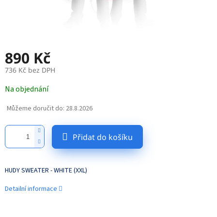
890 Kč
736 Kč bez DPH
Měrná
Na objednání
cena:
Můžeme doručit do:
28.8.2026
Přidat do košíku
HUDY SWEATER - WHITE (XXL)
Detailní informace