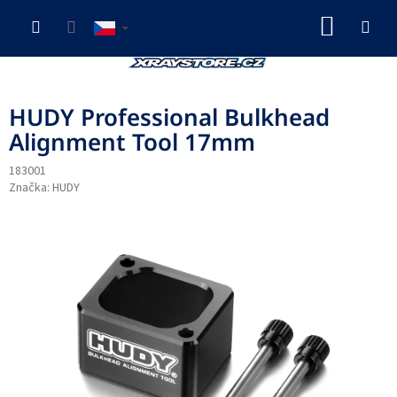
Přejít
NÁKUP
na
obsah
KOŠÍK
HUDY Professional Bulkhead
Alignment Tool 17mm
183001
Značka:
HUDY