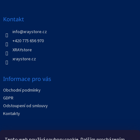
á
p
a
Kontakt
t
í
info
@
xraystore.cz
+420 775 656 970
XRAYstore
xraystore.cz
Informace pro vás
Obchodní podmínky
GDPR
Odstoupení od smlouvy
Kontakty
Facebook
Tento web používá soubory cookie. Dalším procházením