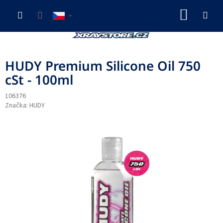
Přejít
NÁKUP
na
obsah
KOŠÍK
HUDY Premium Silicone Oil 750
cSt - 100ml
106376
Značka:
HUDY