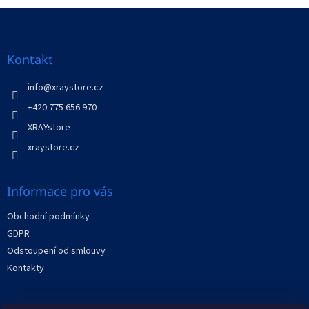
Z
á
p
a
Kontakt
t
í
info
@
xraystore.cz
+420 775 656 970
XRAYstore
xraystore.cz
Informace pro vás
Obchodní podmínky
GDPR
Odstoupení od smlouvy
Kontakty