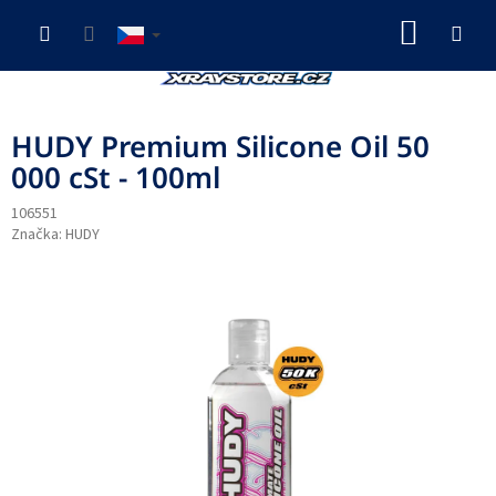
Přejít
NÁKUP
na
obsah
KOŠÍK
HUDY Premium Silicone Oil 50
000 cSt - 100ml
106551
Značka:
HUDY