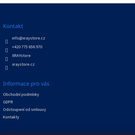
Z
á
p
a
Kontakt
t
í
info
@
xraystore.cz
+420 775 656 970
XRAYstore
xraystore.cz
Informace pro vás
Obchodní podmínky
GDPR
Odstoupení od smlouvy
Kontakty