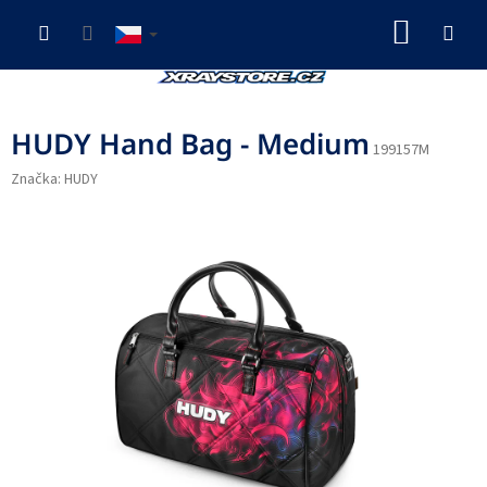
Přejít
NÁKUP
na
obsah
KOŠÍK
HUDY Hand Bag - Medium
199157M
Značka:
HUDY