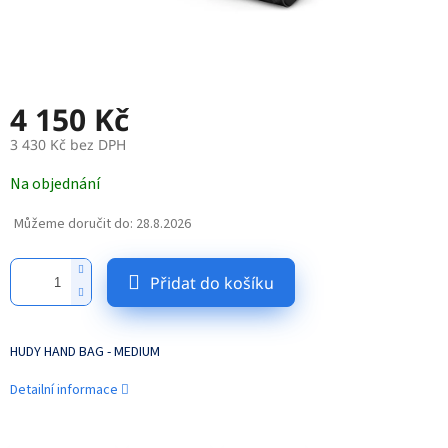
4 150 Kč
3 430 Kč bez DPH
Měrná
Na objednání
cena:
Můžeme doručit do:
28.8.2026
Přidat do košíku
HUDY HAND BAG - MEDIUM
Detailní informace