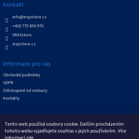
a
Kontakt
t
í
info
@
xraystore.cz
+420 775 656 970
XRAYstore
xraystore.cz
Informace pro vás
Obchodní podmínky
GDPR
Odstoupení od smlouvy
Kontakty
Facebook
Tento web používá soubory cookie. Dalším procházením
tohoto webu vyjadřujete souhlas s jejich používáním.. Více
informací
zde
.