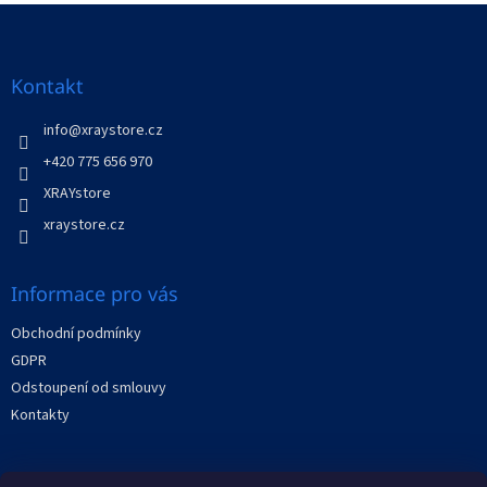
Z
á
p
a
Kontakt
t
í
info
@
xraystore.cz
+420 775 656 970
XRAYstore
xraystore.cz
Informace pro vás
Obchodní podmínky
GDPR
Odstoupení od smlouvy
Kontakty