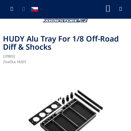
Přejít
NÁKUP
na
obsah
KOŠÍK
HUDY Alu Tray For 1/8 Off-Road
Diff & Shocks
109802
Značka:
HUDY