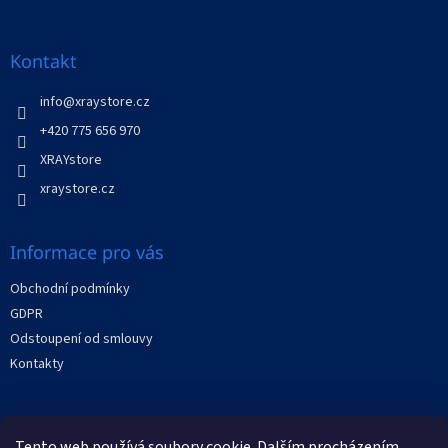
á
p
a
Kontakt
t
í
info
@
xraystore.cz
+420 775 656 970
XRAYstore
xraystore.cz
Informace pro vás
Obchodní podmínky
GDPR
Odstoupení od smlouvy
Kontakty
Facebook
Tento web používá soubory cookie. Dalším procházením