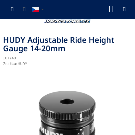
Přejít
NÁKUP
na
obsah
KOŠÍK
HUDY Adjustable Ride Height
Gauge 14-20mm
107740
Značka:
HUDY