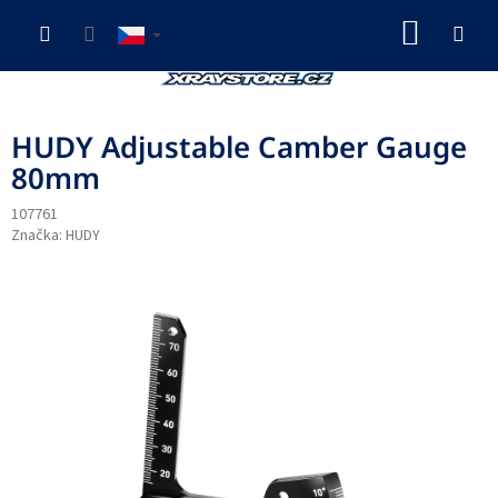
Přejít
NÁKUP
na
obsah
KOŠÍK
HUDY Adjustable Camber Gauge
80mm
107761
Značka:
HUDY