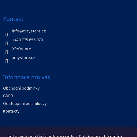
á
p
a
Kontakt
t
í
info
@
xraystore.cz
+420 775 656 970
XRAYstore
xraystore.cz
Informace pro vás
Obchodní podmínky
GDPR
Odstoupení od smlouvy
Kontakty
Facebook
Tento web používá soubory cookie. Dalším procházením