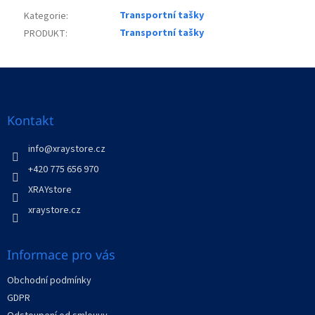
Transportní tašky
Kategorie
:
Transportní tašky
PRODUKT
:
Z
á
p
a
Kontakt
t
í
info
@
xraystore.cz
+420 775 656 970
XRAYstore
xraystore.cz
Informace pro vás
Obchodní podmínky
GDPR