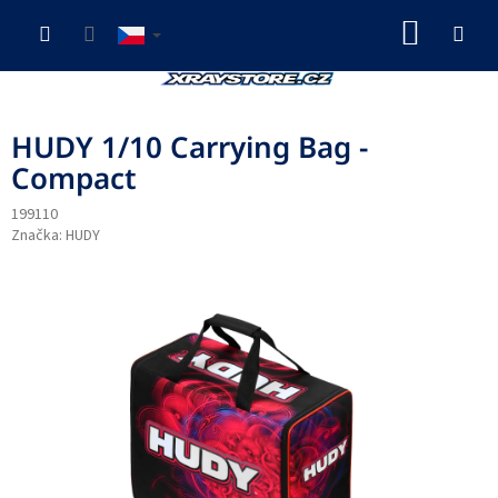
Přejít
NÁKUP
na
obsah
KOŠÍK
HUDY 1/10 Carrying Bag -
Compact
199110
Značka:
HUDY