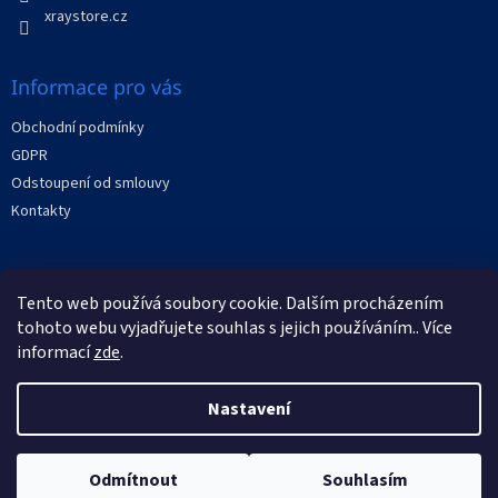
xraystore.cz
Informace pro vás
Obchodní podmínky
GDPR
Odstoupení od smlouvy
Kontakty
Facebook
Tento web používá soubory cookie. Dalším procházením
tohoto webu vyjadřujete souhlas s jejich používáním.. Více
informací
zde
.
Nastavení
Vytvořil Shoptet
Odmítnout
Souhlasím
Copyright 2026
XRAYstore
. Všechna práva vyhrazena.