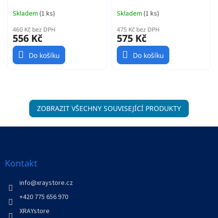
Skladem
(
1 ks
)
Skladem
(
1 ks
)
460 Kč bez DPH
475 Kč bez DPH
556 Kč
575 Kč
Do košíku
Do košíku
ZOBRAZIT VŠECHNY SOUVISEJÍCÍ PRODUKTY
Z
á
p
a
Kontakt
t
í
info
@
xraystore.cz
+420 775 656 970
XRAYstore