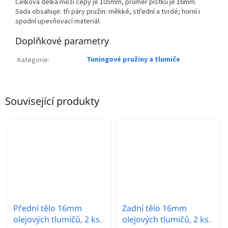
Celková délka mezi čepy je 105mm, průměr pístku je 16mm.
Sada obsahuje: tři páry pružin: měkké, střední a tvrdé; horní i
spodní upevňovací materiál.
Doplňkové parametry
Tuningové pružiny a tlumiče
Kategorie
:
Související produkty
Přední tělo 16mm
Zadní tělo 16mm
olejových tlumičů, 2 ks.
olejových tlumičů, 2 ks.