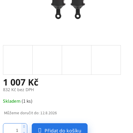
1 007 Kč
832 Kč bez DPH
Měrná
Skladem
(
1 ks
)
cena:
Můžeme doručit do:
12.8.2026
Přidat do košíku