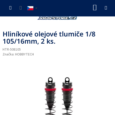
Přejít
NÁKUP
na
obsah
KOŠÍK
Hliníkové olejové tlumiče 1/8
105/16mm, 2 ks.
HTR-508105
Značka:
HOBBYTECH