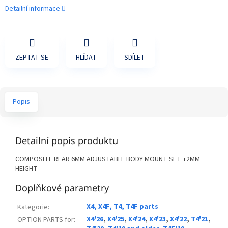
Detailní informace
ZEPTAT SE
HLÍDAT
SDÍLET
Popis
Detailní popis produktu
COMPOSITE REAR 6MM ADJUSTABLE BODY MOUNT SET +2MM
HEIGHT
Doplňkové parametry
X4, X4F, T4, T4F parts
Kategorie
:
X4'26
,
X4'25
,
X4'24
,
X4'23
,
X4'22
,
T4'21
,
OPTION PARTS for
: