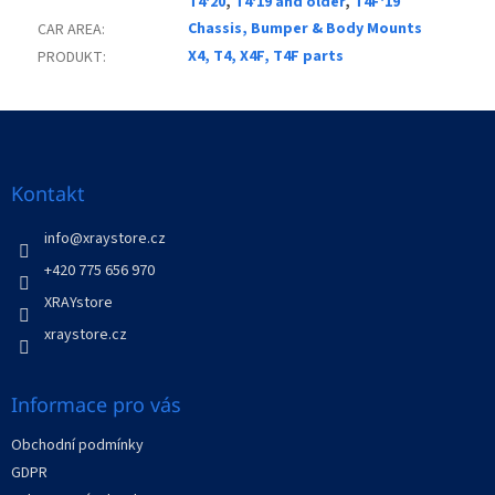
T4'20
,
T4'19 and older
,
T4F'19
Chassis, Bumper & Body Mounts
CAR AREA
:
X4, T4, X4F, T4F parts
PRODUKT
:
Z
á
p
a
Kontakt
t
í
info
@
xraystore.cz
+420 775 656 970
XRAYstore
xraystore.cz
Informace pro vás
Obchodní podmínky
GDPR