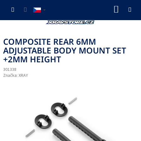
Přejít
NÁKUP
na
obsah
KOŠÍK
COMPOSITE REAR 6MM
ADJUSTABLE BODY MOUNT SET
+2MM HEIGHT
301338
Značka:
XRAY