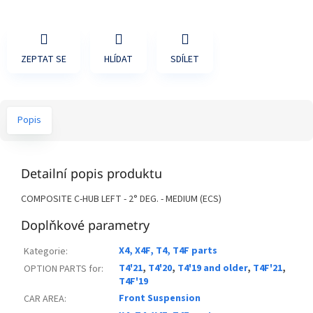
ZEPTAT SE
HLÍDAT
SDÍLET
Popis
Detailní popis produktu
COMPOSITE C-HUB LEFT - 2° DEG. - MEDIUM (ECS)
Doplňkové parametry
X4, X4F, T4, T4F parts
Kategorie
:
T4'21
,
T4'20
,
T4'19 and older
,
T4F'21
,
OPTION PARTS for
:
T4F'19
Front Suspension
CAR AREA
: