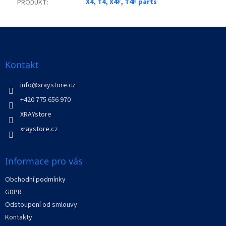
X4, T4, X4F, T4F parts
PRODUKT
:
Z
á
p
a
Kontakt
t
í
info
@
xraystore.cz
+420 775 656 970
XRAYstore
xraystore.cz
Informace pro vás
Obchodní podmínky
GDPR
Odstoupení od smlouvy
Kontakty