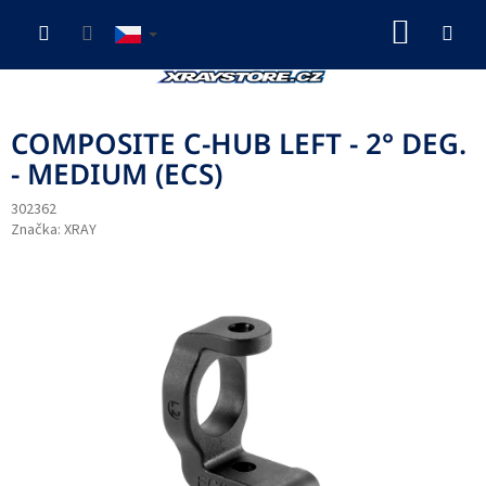
Přejít
NÁKUP
na
obsah
KOŠÍK
COMPOSITE C-HUB LEFT - 2° DEG.
- MEDIUM (ECS)
302362
Značka:
XRAY