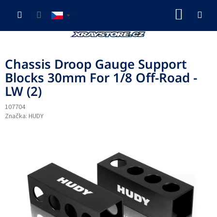
Přejít
NÁKUP
na
obsah
KOŠÍK
Chassis Droop Gauge Support
Blocks 30mm For 1/8 Off-Road -
LW (2)
107704
Značka:
HUDY