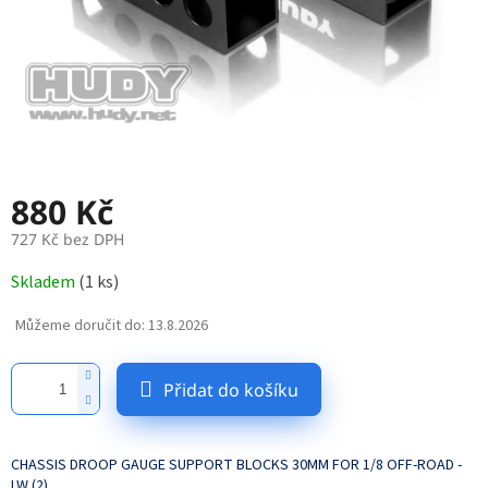
880 Kč
727 Kč bez DPH
Měrná
Skladem
(
1 ks
)
cena:
Můžeme doručit do:
13.8.2026
Přidat do košíku
CHASSIS DROOP GAUGE SUPPORT BLOCKS 30MM FOR 1/8 OFF-ROAD -
LW (2)