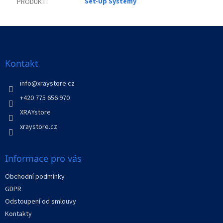
Set-Up Systémy
PRODUKT
:
Z
á
p
a
Kontakt
t
í
info
@
xraystore.cz
+420 775 656 970
XRAYstore
xraystore.cz
Informace pro vás
Obchodní podmínky
GDPR
Odstoupení od smlouvy
Kontakty