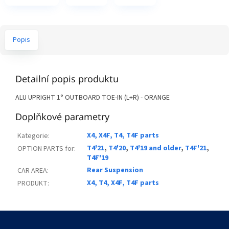
Popis
Detailní popis produktu
ALU UPRIGHT 1° OUTBOARD TOE-IN (L+R) - ORANGE
Doplňkové parametry
X4, X4F, T4, T4F parts
Kategorie
:
T4'21
,
T4'20
,
T4'19 and older
,
T4F'21
,
OPTION PARTS for
:
T4F'19
Rear Suspension
CAR AREA
:
X4, T4, X4F, T4F parts
PRODUKT
:
Z
á