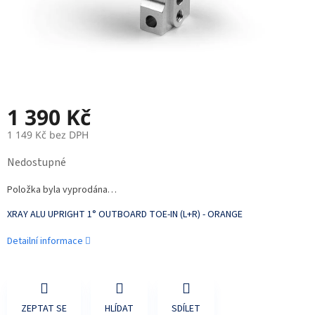
1 390 Kč
1 149 Kč bez DPH
Měrná
Nedostupné
cena:
Položka byla vyprodána…
XRAY ALU UPRIGHT 1° OUTBOARD TOE-IN (L+R) - ORANGE
Detailní informace
ZEPTAT SE
HLÍDAT
SDÍLET