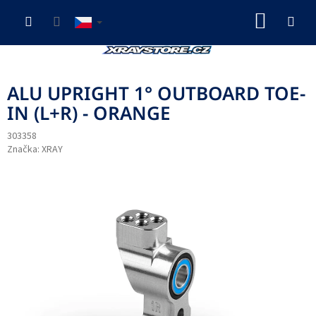
Přejít
NÁKUP
na
obsah
KOŠÍK
ALU UPRIGHT 1° OUTBOARD TOE-
IN (L+R) - ORANGE
303358
Značka:
XRAY