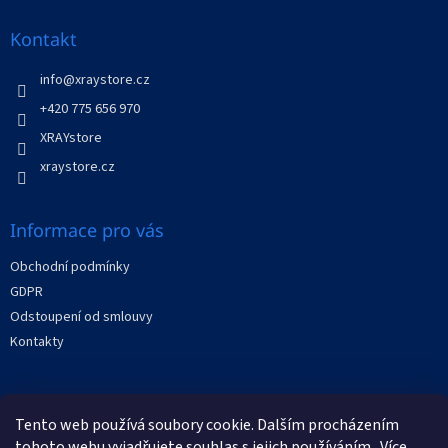
p
a
Kontakt
t
í
info
@
xraystore.cz
+420 775 656 970
XRAYstore
xraystore.cz
Informace pro vás
Obchodní podmínky
GDPR
Odstoupení od smlouvy
Kontakty
Facebook
Tento web používá soubory cookie. Dalším procházením
tohoto webu vyjadřujete souhlas s jejich používáním.. Více