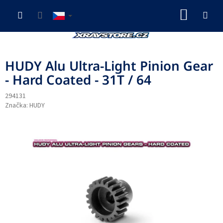
Přejít
NÁKUP
na
obsah
KOŠÍK
HUDY Alu Ultra-Light Pinion Gear
- Hard Coated - 31T / 64
294131
Značka:
HUDY