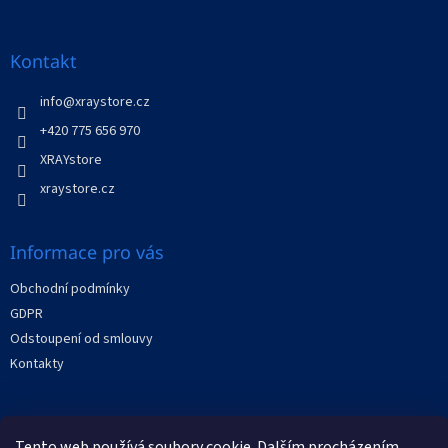
á
p
a
Kontakt
t
í
info
@
xraystore.cz
+420 775 656 970
XRAYstore
xraystore.cz
Informace pro vás
Obchodní podmínky
GDPR
Odstoupení od smlouvy
Kontakty
Facebook
Tento web používá soubory cookie. Dalším procházením