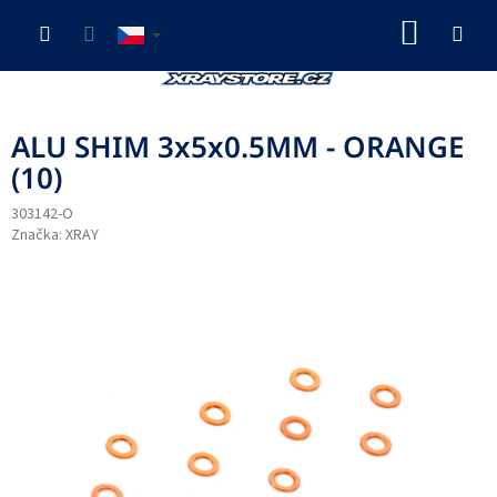
Přejít
NÁKUP
na
obsah
KOŠÍK
ALU SHIM 3x5x0.5MM - ORANGE
(10)
303142-O
Značka:
XRAY