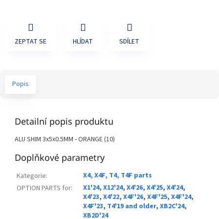
ZEPTAT SE
HLÍDAT
SDÍLET
Popis
Detailní popis produktu
ALU SHIM 3x5x0.5MM - ORANGE (10)
Doplňkové parametry
X4, X4F, T4, T4F parts
Kategorie
:
X1'24
,
X12'24
,
X4'26
,
X4'25
,
X4'24
,
OPTION PARTS for
:
X4'23
,
X4'22
,
X4F'26
,
X4F'25
,
X4F'24
,
X4F'23
,
T4'19 and older
,
XB2C'24
,
XB2D'24