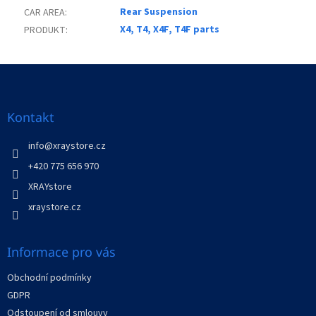
Rear Suspension
CAR AREA
:
X4, T4, X4F, T4F parts
PRODUKT
:
Z
á
p
a
Kontakt
t
í
info
@
xraystore.cz
+420 775 656 970
XRAYstore
xraystore.cz
Informace pro vás
Obchodní podmínky
GDPR
Odstoupení od smlouvy