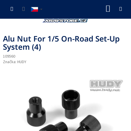
Přejít
NÁKUP
na
obsah
KOŠÍK
Alu Nut For 1/5 On-Road Set-Up
System (4)
109560
Značka:
HUDY