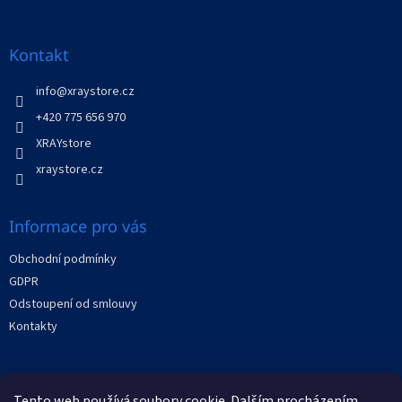
á
p
a
Kontakt
t
í
info
@
xraystore.cz
+420 775 656 970
XRAYstore
xraystore.cz
Informace pro vás
Obchodní podmínky
GDPR
Odstoupení od smlouvy
Kontakty
Facebook
Tento web používá soubory cookie. Dalším procházením