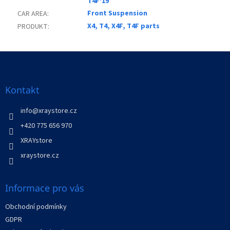
T4F'19
Front Suspension
CAR AREA
:
X4, T4, X4F, T4F parts
PRODUKT
:
Z
á
p
a
Kontakt
t
í
info
@
xraystore.cz
+420 775 656 970
XRAYstore
xraystore.cz
Informace pro vás
Obchodní podmínky
GDPR