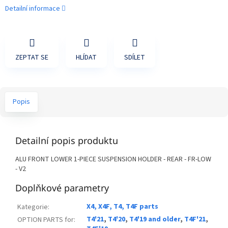
Detailní informace
ZEPTAT SE
HLÍDAT
SDÍLET
Popis
Detailní popis produktu
ALU FRONT LOWER 1-PIECE SUSPENSION HOLDER - REAR - FR-LOW
- V2
Doplňkové parametry
X4, X4F, T4, T4F parts
Kategorie
:
T4'21
,
T4'20
,
T4'19 and older
,
T4F'21
,
OPTION PARTS for
: