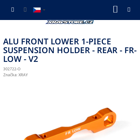
Přejít
NÁKUP
na
obsah
KOŠÍK
ALU FRONT LOWER 1-PIECE
SUSPENSION HOLDER - REAR - FR-
LOW - V2
302722-O
Značka:
XRAY