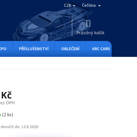
CZK
Čeština
NÁKUPNÍ
KOŠÍK
Prázdný košík
EPO
PŘÍSLUŠENSTVÍ
OBLEČENÍ
ARC CARS
RC ONE
 Kč
bez DPH
m
(
2 ks
)
doručit do:
13.8.2026