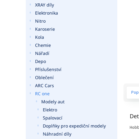
a
XRAY díly
n
Elektronika
e
Nitro
l
Karoserie
Kola
Chemie
Nářadí
Depo
Příslušenství
Oblečení
ARC Cars
Pop
RC one
Modely aut
Elektro
Det
Spalovací
Doplňky pro expediční modely
Hobby
Náhradní díly