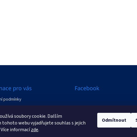
mace pro vás
Facebook
í podmínky
ení od smlouvy
užívá soubory cookie. Dalším
Odmítnout
y
tohoto webu vyjadřujete souhlas s jejich
 Více informací
zde
.