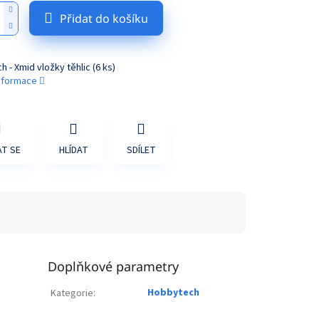
Přidat do košíku
 - Xmid vložky těhlic (6 ks)
informace
T SE
HLÍDAT
SDÍLET
Doplňkové parametry
Hobbytech
Kategorie
: