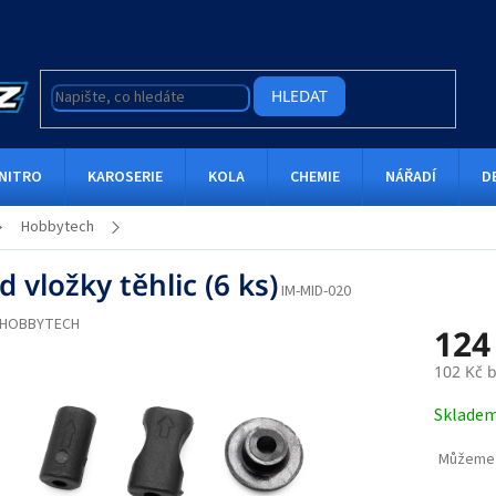
HLEDAT
NITRO
KAROSERIE
KOLA
CHEMIE
NÁŘADÍ
D
Hobbytech
 vložky těhlic (6 ks)
IM-MID-020
HOBBYTECH
124
102 Kč 
Měrná
Sklade
cena:
Můžeme 