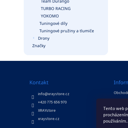
Team Durango
TURBO RACING
YOKOMO
Tuningové díly
Tuningové pružiny a tlumiče
Drony
Značky
Z
á
p
a
Kontakt
Infor
t
Obchodn
í
info
@
xraystore.cz
GDPR
+420 775 656 970
Odstoup
Tento web po
XRAYstore
Kontakt
procházením 
xraystore.cz
používáním..