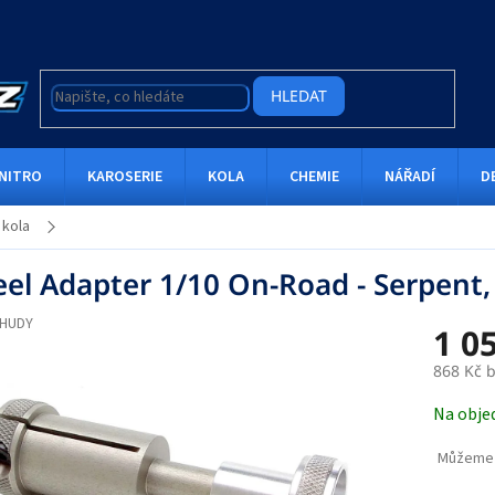
HLEDAT
NITRO
KAROSERIE
KOLA
CHEMIE
NÁŘADÍ
D
 kola
el Adapter 1/10 On-Road - Serpent,
HUDY
1 0
868 Kč 
Měrná
Na obje
cena:
Můžeme 