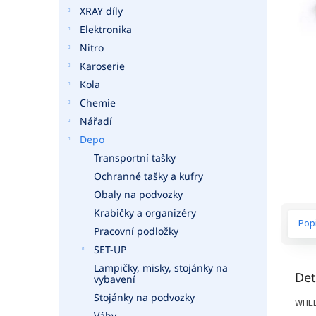
a
XRAY díly
n
Elektronika
e
Nitro
l
Karoserie
Kola
Chemie
Nářadí
Depo
Transportní tašky
Ochranné tašky a kufry
Obaly na podvozky
Krabičky a organizéry
Pop
Pracovní podložky
SET-UP
Lampičky, misky, stojánky na
Det
vybavení
Stojánky na podvozky
WHEE
Váhy