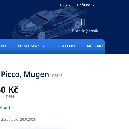
CZK
Čeština
NÁKUPNÍ
KOŠÍK
Prázdný košík
EPO
PŘÍSLUŠENSTVÍ
OBLEČENÍ
ARC CARS
RC ONE
 Picco, Mugen
102312
50 Kč
bez DPH
dnání
doručit do:
28.8.2026