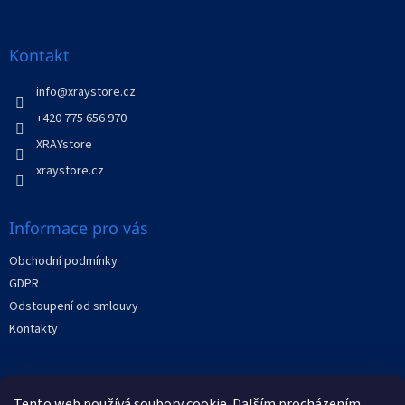
á
p
a
Kontakt
t
í
info
@
xraystore.cz
+420 775 656 970
XRAYstore
xraystore.cz
Informace pro vás
Obchodní podmínky
GDPR
Odstoupení od smlouvy
Kontakty
Facebook
Tento web používá soubory cookie. Dalším procházením