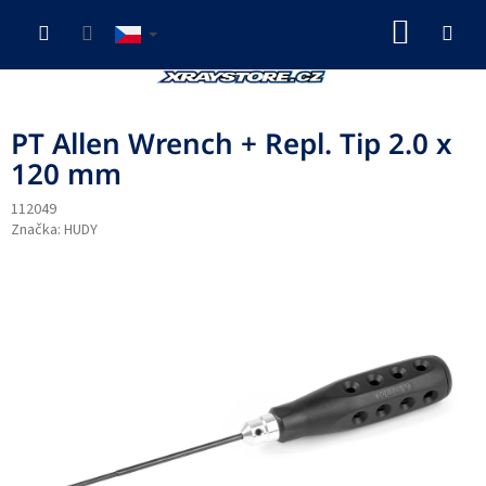
Přejít
NÁKUP
na
obsah
KOŠÍK
PT Allen Wrench + Repl. Tip 2.0 x
120 mm
112049
Značka:
HUDY