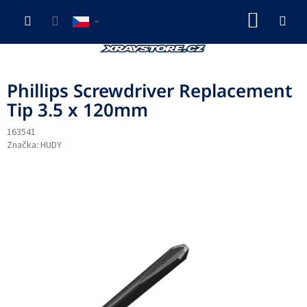
Přejít
NÁKUP
na
obsah
KOŠÍK
Phillips Screwdriver Replacement
Tip 3.5 x 120mm
163541
Značka:
HUDY