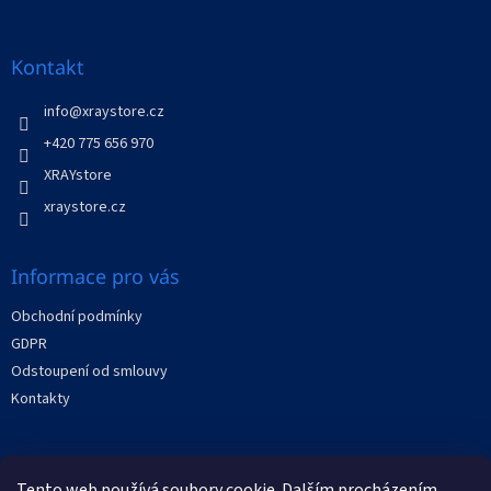
á
p
a
Kontakt
t
í
info
@
xraystore.cz
+420 775 656 970
XRAYstore
xraystore.cz
Informace pro vás
Obchodní podmínky
GDPR
Odstoupení od smlouvy
Kontakty
Facebook
Tento web používá soubory cookie. Dalším procházením