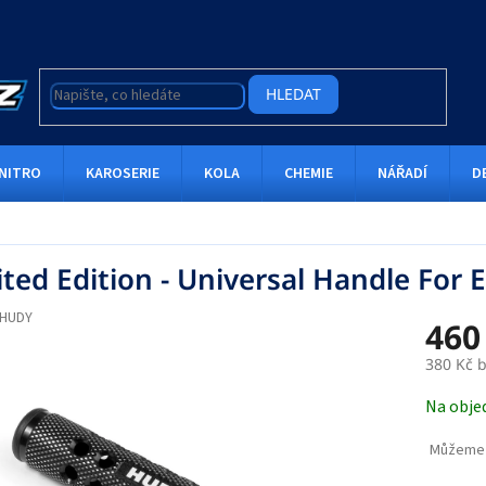
HLEDAT
NITRO
KAROSERIE
KOLA
CHEMIE
NÁŘADÍ
D
ted Edition - Universal Handle For E
HUDY
460
380 Kč 
Měrná
Na obje
cena:
Můžeme 