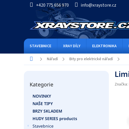
Přejít
+420 775 656 970
info@xraystore.cz
na
obsah
STAVEBNICE
XRAY DÍLY
ELEKTRONIKA
Domů
Nářadí
Bity pro elektrické nářadí
P
Limi
o
Přeskočit
s
Kategorie
kategorie
Značka:
t
r
NOVINKY
a
NAŠE TIPY
n
n
BRZY SKLADEM
í
HUDY SERIES products
p
Stavebnice