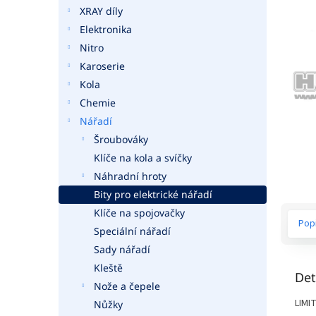
a
XRAY díly
n
Elektronika
e
Nitro
l
Karoserie
Kola
Chemie
Nářadí
Šroubováky
Klíče na kola a svíčky
Náhradní hroty
Bity pro elektrické nářadí
Klíče na spojovačky
Pop
Speciální nářadí
Sady nářadí
Kleště
Det
Nože a čepele
LIMI
Nůžky