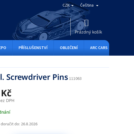
CZK
Čeština
NÁKUPNÍ
KOŠÍK
Prázdný košík
EPO
PŘÍSLUŠENSTVÍ
OBLEČENÍ
ARC CARS
RC ONE
l. Screwdriver Pins
111063
 Kč
bez DPH
dnání
doručit do:
26.8.2026