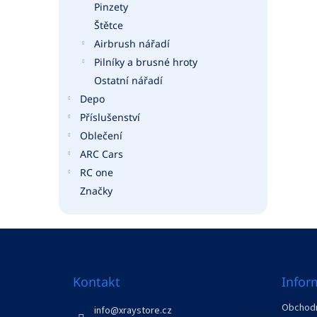
Pinzety
Štětce
Airbrush nářadí
Pilníky a brusné hroty
Ostatní nářadí
Depo
Příslušenství
Oblečení
ARC Cars
RC one
Značky
Z
á
p
a
Kontakt
Infor
t
Obchodn
í
info
@
xraystore.cz