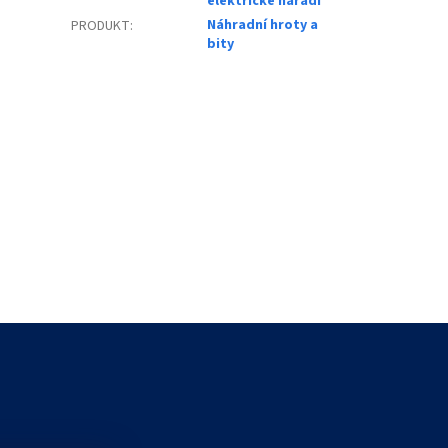
elektrické nářadí
Náhradní hroty a
PRODUKT
:
bity