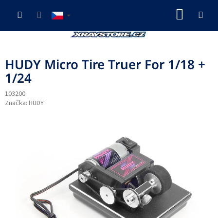
Přejít
NÁKUP
na
obsah
KOŠÍK
HUDY Micro Tire Truer For 1/18 +
1/24
103200
Značka:
HUDY