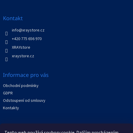
á
p
a
Kontakt
t
í
info
@
xraystore.cz
+420 775 656 970
XRAYstore
xraystore.cz
Informace pro vás
Obchodní podmínky
GDPR
Odstoupení od smlouvy
Kontakty
Facebook
Tento web používá soubory cookie. Dalším procházením