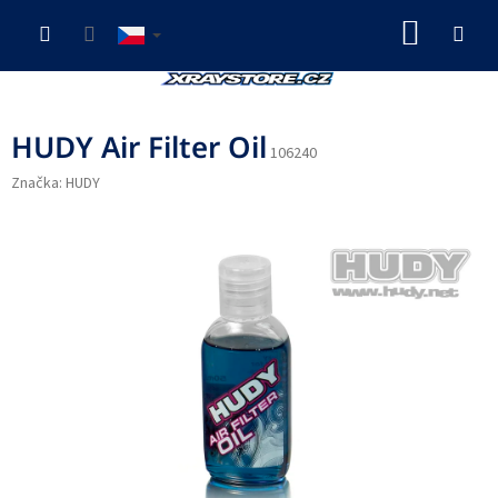
Přejít
NÁKUP
na
obsah
KOŠÍK
HUDY Air Filter Oil
106240
Značka:
HUDY