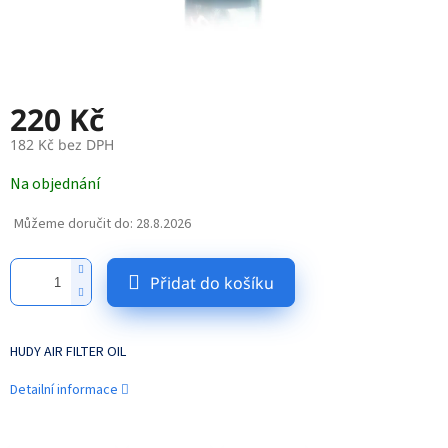
220 Kč
182 Kč bez DPH
Měrná
Na objednání
cena:
Můžeme doručit do:
28.8.2026
Přidat do košíku
HUDY AIR FILTER OIL
Detailní informace