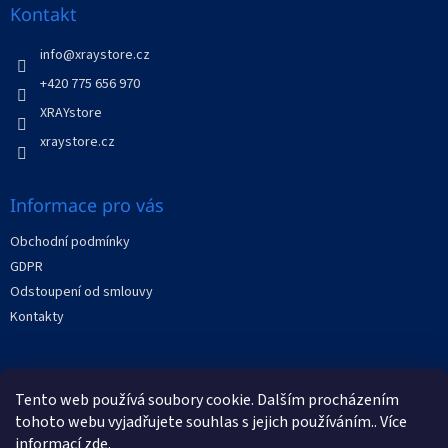
a
Kontakt
t
í
info
@
xraystore.cz
+420 775 656 970
XRAYstore
xraystore.cz
Informace pro vás
Obchodní podmínky
GDPR
Odstoupení od smlouvy
Kontakty
Facebook
Tento web používá soubory cookie. Dalším procházením
tohoto webu vyjadřujete souhlas s jejich používáním.. Více
informací
zde
.