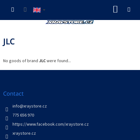
Skip
SHOP
to
content
CART
JLC
No goods of brand
JLC
were found...
F
o
o
t
Contact
e
r
info
@
xraystore.cz
775 656 970
https://www.facebook.com/xraystore.cz
xraystore.cz