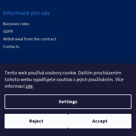
Informace pro vás
Bussines rules
GDPR
Withdrawal from the contract
Contacts
Facebook
Tento web používá soubory cookie. Dalším procházením
tohoto webu vyjadřujete souhlas s jejich používáním.. Více
informací
zde
.
Settings
Created by Shoptet
Copyright 2026
XRAYstore
. All rights reserved.
Reject
Accept