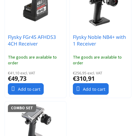
r
t
t
o
i
f
n
p
g
r
Flysky FGr4S AFHDS3
Flysky Noble NB4+ with
o
4CH Receiver
1 Receiver
d
u
c
The goods are available to
The goods are available to
order
order
t
s
€41,10 excl. VAT
€256,95 excl. VAT
€49,73
€310,91
Add to cart
Add to cart
COMBO SET