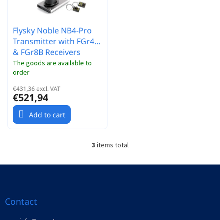
Flysky Noble NB4-Pro
Transmitter with FGr4B
& FGr8B Receivers
The goods are available to
order
€431,36 excl. VAT
€521,94
Add to cart
3
items total
L
i
s
F
t
o
i
o
n
t
Contact
g
e
c