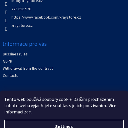
r
info
@
xraystore.cz
o
n
775 656 970
t
https://www.facebook.com/xraystore.cz
r
o
xraystore.cz
l
s
Informace pro vás
Bussines rules
GDPR
Withdrawal from the contract
Contacts
Facebook
Tento web používá soubory cookie. Dalším procházením
tohoto webu vyjadřujete souhlas s jejich používáním.. Více
informací
zde
.
Settings