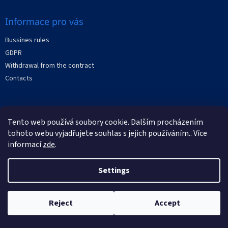
Informace pro vás
Bussines rules
GDPR
Withdrawal from the contract
Contacts
Facebook
Tento web používá soubory cookie. Dalším procházením
tohoto webu vyjadřujete souhlas s jejich používáním.. Více
informací
zde
.
Settings
Created by Shoptet
Copyright 2026
XRAYstore
. All rights reserved.
Reject
Accept