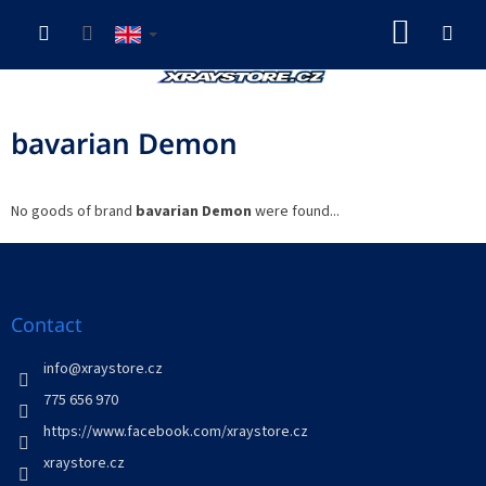
Skip
SHOP
to
content
CART
bavarian Demon
No goods of brand
bavarian Demon
were found...
F
o
o
t
Contact
e
r
info
@
xraystore.cz
775 656 970
https://www.facebook.com/xraystore.cz
xraystore.cz