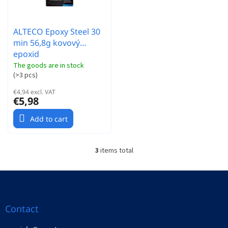
ALTECO Epoxy Steel 30
min 56,8g kovový
epoxid
The goods are in stock
(
>3 pcs
)
€4,94 excl. VAT
€5,98
Add to cart
3
items total
L
i
s
F
t
o
i
o
n
t
Contact
g
e
c