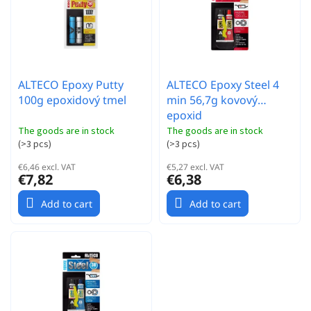
r
t
t
o
i
f
n
p
g
r
ALTECO Epoxy Putty
ALTECO Epoxy Steel 4
o
100g epoxidový tmel
min 56,7g kovový
d
epoxid
u
c
The goods are in stock
The goods are in stock
(
>3 pcs
)
(
>3 pcs
)
t
s
€6,46 excl. VAT
€5,27 excl. VAT
€7,82
€6,38
Add to cart
Add to cart