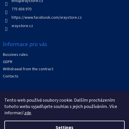
r
info
@
xraystore.cz
o
n
775 656 970
t
https://www.facebook.com/xraystore.cz
r
o
xraystore.cz
l
s
Informace pro vás
Bussines rules
GDPR
Withdrawal from the contract
Contacts
Facebook
Tento web používá soubory cookie. Dalším procházením
tohoto webu vyjadřujete souhlas s jejich používáním.. Více
informací
zde
.
Settings