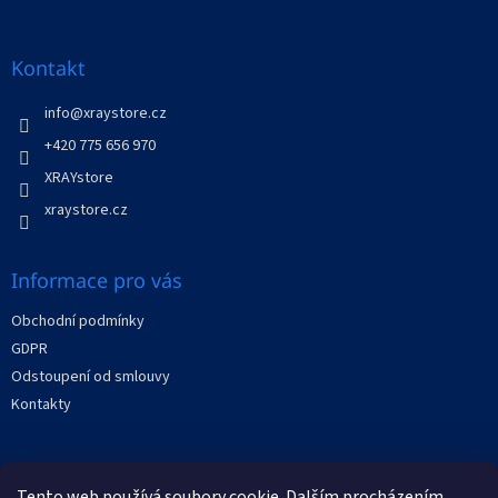
á
p
a
Kontakt
t
í
info
@
xraystore.cz
+420 775 656 970
XRAYstore
xraystore.cz
Informace pro vás
Obchodní podmínky
GDPR
Odstoupení od smlouvy
Kontakty
Facebook
Tento web používá soubory cookie. Dalším procházením