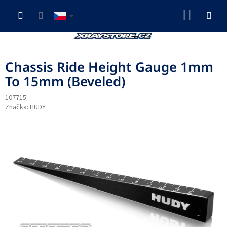
Přejít
NÁKUP
na
obsah
KOŠÍK
Chassis Ride Height Gauge 1mm
To 15mm (Beveled)
107715
Značka:
HUDY